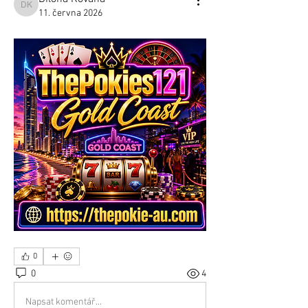
Dilona Kovana
11. června 2026
0
0
4
Napsat komentář...