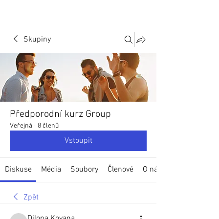
Skupiny
Předporodní kurz Group
Veřejná
·
8 členů
Vstoupit
Diskuse
Média
Soubory
Členové
O nás
Zpět
Dilona Kovana