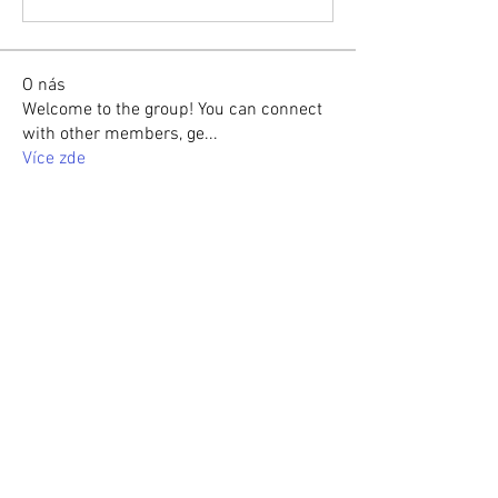
O nás
Welcome to the group! You can connect
with other members, ge
...
Více zde
členů
Hermoine Anderson
Sledovat
Hermoine Anderson
Dilona Kovana
Sledovat
Dilona Kovana
neka danka
Sledovat
neka danka
gamblex gamblex
Sledovat
gamblex gamblex
Shraa MRFR
Sledovat
Shraa MRFR