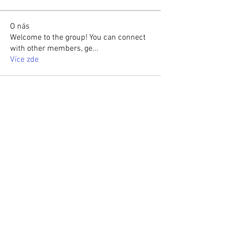
O nás
Welcome to the group! You can connect
with other members, ge
...
Více zde
členů
Hermoine Anderson
Sledovat
Hermoine Anderson
Dilona Kovana
Sledovat
Dilona Kovana
neka danka
Sledovat
neka danka
gamblex gamblex
Sledovat
gamblex gamblex
Shraa MRFR
Sledovat
Shraa MRFR