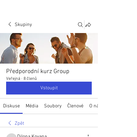
Skupiny
Předporodní kurz Group
Veřejná
·
8 členů
Vstoupit
Diskuse
Média
Soubory
Členové
O nás
Zpět
Dilona Kovana