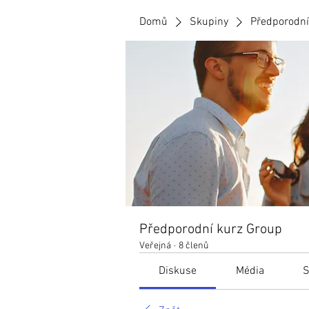
Domů
Skupiny
Předporodní
Předporodní kurz Group
Veřejná
·
8 členů
Diskuse
Média
S