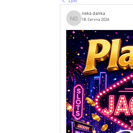
Zpět
neka danka
18. června 2026
neka danka