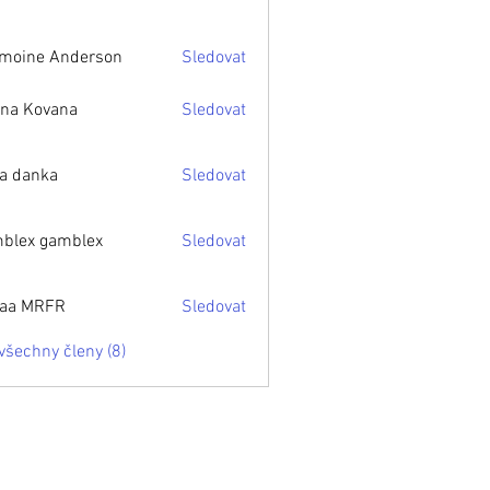
moine Anderson
Sledovat
e Anderson
ona Kovana
Sledovat
ovana
a danka
Sledovat
nka
blex gamblex
Sledovat
 gamblex
aa MRFR
Sledovat
RFR
všechny členy (8)