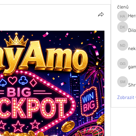
členů
Her
Hermoin
Dil
Dilona K
nek
neka da
gam
gamblex
Shr
Shraa M
Zobrazit 